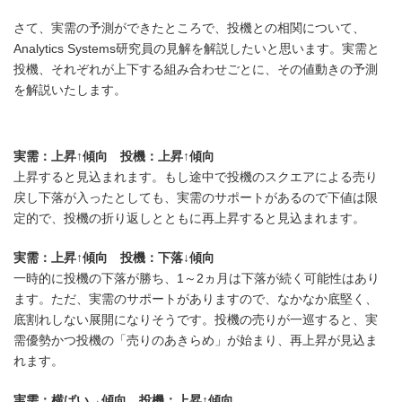
さて、実需の予測ができたところで、投機との相関について、
Analytics Systems研究員の見解を解説したいと思います。実需と
投機、それぞれが上下する組み合わせごとに、その値動きの予測
を解説いたします。
実需：上昇↑傾向 投機：上昇↑傾向
上昇すると見込まれます。もし途中で投機のスクエアによる売り
戻し下落が入ったとしても、実需のサポートがあるので下値は限
定的で、投機の折り返しとともに再上昇すると見込まれます。
実需：上昇↑傾向 投機：下落↓傾向
一時的に投機の下落が勝ち、1～2ヵ月は下落が続く可能性はあり
ます。ただ、実需のサポートがありますので、なかなか底堅く、
底割れしない展開になりそうです。投機の売りが一巡すると、実
需優勢かつ投機の「売りのあきらめ」が始まり、再上昇が見込ま
れます。
実需：横ばい→傾向 投機：上昇↑傾向