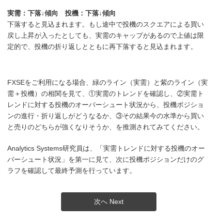
実需：下落↓傾向 投機：下落↓傾向
下落すると見込まれます。もし途中で投機のスクエアによる買い
戻し上昇が入ったとしても、実需のキャップがあるので上値は限
定的で、投機の折り返しとともに再下落すると見込まれます。
FXSEをご利用になる場合、緑のライン（実需）と紫のライン（実
需＋投機）の相関を見て、①実需のトレンドを確認し、②実需ト
レンドに対する投機のオーバーシュート状況から、投機ポジショ
ンの進行・折り返しがどうなるか、③その結果今の水準から買い
と売りのどちらが強くなりそうか、を推測されてみてください。
Analytics Systems研究員は、「実需トレンドに対する投機のオー
バーシュート状況」を第一に見て、次に投機ポジションだけのグ
ラフを確認して最終予測を行っています。
次へ Next