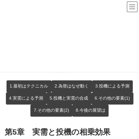
コ
ナ
ン
ビ
テ
ゲ
ン
ー
ツ
シ
予測研究の過程から ～ FXSEができるまで
へ
ョ
ス
ン
～ (5)
キ
に
ッ
移
プ
動
FXSEがどのような過程で作られたか、「予測と分析に至る道」を
ご案内します。
（概略に戻られる場合は
こちら
へ）
1.最初はテクニカル
2.為替はなぜ動く
3.投機による予測
4.実需による予測
5.投機と実需の合成
6.その他の要素(1)
7.その他の要素(2)
8.今後の展望は
第5章 実需と投機の相乗効果